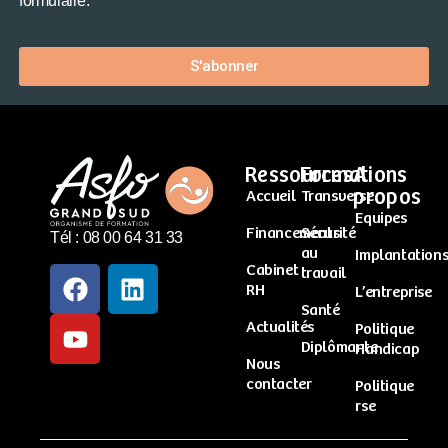
formulaire.
S'abonner
Ressources
Formations
A
propos
Accueil
Transverse
Equipes
Financements
Sécurité
Tél : 08 00 64 31 33
au
Implantation
Cabinet
travail
RH
L’entreprise
Santé
Actualités
Politique
Diplômante
Handicap
Nous
contacter
Politique
rse