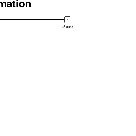
mation
Résumé