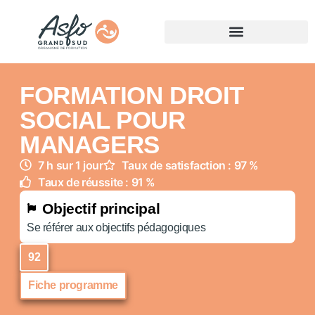
FORMATION DROIT
SOCIAL POUR
MANAGERS
7 h sur 1 jour
Taux de satisfaction : 97 %
Taux de réussite : 91 %
Objectif principal
Se référer aux objectifs pédagogiques
92
Fiche programme