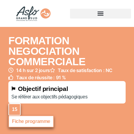
FORMATION
NEGOCIATION
COMMERCIALE
14 h sur 2 jours
Taux de satisfaction : NC
Taux de réussite : 91 %
Objectif principal
Se référer aux objectifs pédagogiques
15
Fiche programme