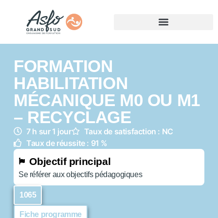
FORMATION
HABILITATION
MÉCANIQUE M0 OU M1
– RECYCLAGE
7 h sur 1 jour
Taux de satisfaction : NC
Taux de réussite : 91 %
Objectif principal
Se référer aux objectifs pédagogiques
1065
Fiche programme