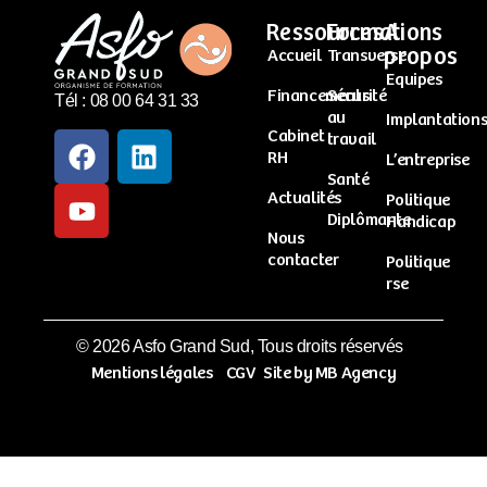
Ressources
Formations
A
propos
Accueil
Transverse
Equipes
Financements
Sécurité
Tél : 08 00 64 31 33
au
Implantation
Cabinet
travail
RH
L’entreprise
Santé
Actualités
Politique
Diplômante
Handicap
Nous
contacter
Politique
rse
© 2026 Asfo Grand Sud, Tous droits réservés
Mentions légales
CGV
Site by MB Agency