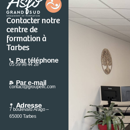
Contacter notre
centre de
formation à
Tarbes
Par téléphone
05 59 98 44 28
Par e-mail
contact@groupelfc.com
Adresse
7 boulevard Arago –
65000 Tarbes