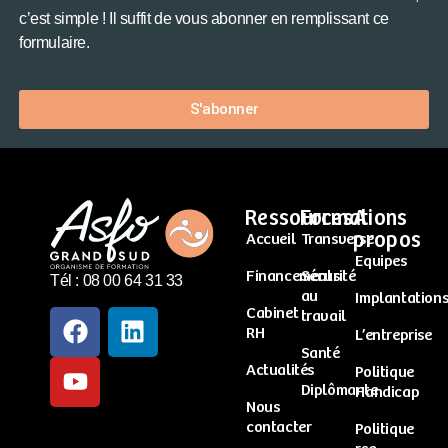
c’est simple ! Il suffit de vous abonner en remplissant ce
formulaire.
S'abonner
Ressources
Formations
A
propos
Accueil
Transverse
Equipes
Financements
Sécurité
Tél : 08 00 64 31 33
au
Implantation
Cabinet
travail
RH
L’entreprise
Santé
Actualités
Politique
Diplômante
Handicap
Nous
contacter
Politique