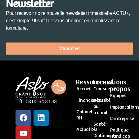
Newsletter
Pour recevoir notre nouvelle newsletter trimestrielle ACTU+,
c’est simple ! Il suffit de vous abonner en remplissant ce
formulaire.
S'abonner
Ressources
Formations
A
propos
Accueil
Transverse
Equipes
Financements
Sécurité
Tél : 08 00 64 31 33
au
Implantation
Cabinet
travail
RH
L’entreprise
Santé
Actualités
Politique
Diplômante
Handicap