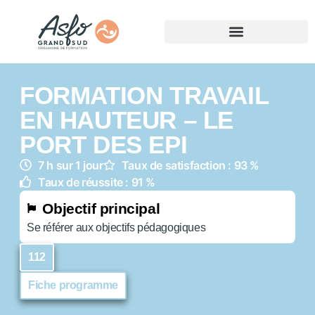
FORMATION TRAVAIL
EN HAUTEUR – LE
PORT DES EPI
7 h sur 1 jour
Taux de satisfaction : 93 %
Taux de réussite : 91 %
Objectif principal
Se référer aux objectifs pédagogiques
112
Fiche programme