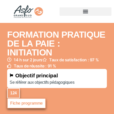
FORMATION PRATIQUE
DE LA PAIE :
INITIATION
14 h sur 2 jours
Taux de satisfaction : 97 %
Taux de réussite : 91 %
Objectif principal
Se référer aux objectifs pédagogiques
124
Fiche programme