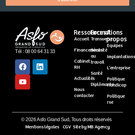
Ressources
Formations
A
propos
Accueil
Transverse
Equipes
Financements
Sécurité
Tél : 08 00 64 31 33
au
Implantation
Cabinet
travail
RH
L’entreprise
Santé
Actualités
Politique
Diplômante
Handicap
Nous
contacter
Politique
rse
© 2026 Asfo Grand Sud, Tous droits réservés
Mentions légales
CGV
Site by MB Agency