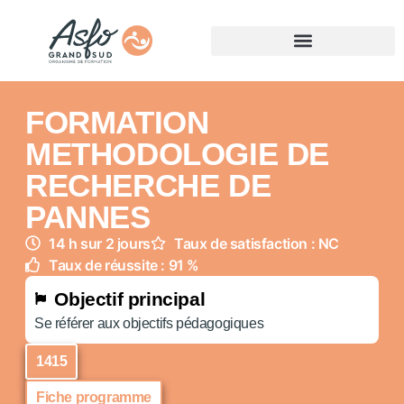
FORMATION
METHODOLOGIE DE
RECHERCHE DE
PANNES
14 h sur 2 jours
Taux de satisfaction : NC
Taux de réussite : 91 %
Objectif principal
Se référer aux objectifs pédagogiques
1415
Fiche programme