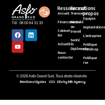
Ressources
Formations
A
propos
Accueil
Transverse
Equipes
Financements
Sécurité
Tél : 08 00 64 31 33
au
Implantation
Cabinet
travail
RH
L’entreprise
Santé
Actualités
Politique
Diplômante
Handicap
Nous
contacter
Politique
rse
© 2026 Asfo Grand Sud, Tous droits réservés
Mentions légales
CGV
Site by MB Agency