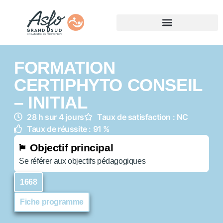
FORMATION
CERTIPHYTO CONSEIL
– INITIAL
28 h sur 4 jours
Taux de satisfaction : NC
Taux de réussite : 91 %
Objectif principal
Se référer aux objectifs pédagogiques
1668
Fiche programme