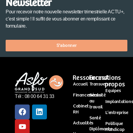
Newsletter
Pour recevoir notre nouvelle newsletter trimestrielle ACTU+,
c’est simple ! Il suffit de vous abonner en remplissant ce
formulaire.
S'abonner
Ressources
Formations
A
propos
Accueil
Transverse
Equipes
Financements
Sécurité
Tél : 08 00 64 31 33
au
Implantation
Cabinet
travail
RH
L’entreprise
Santé
Actualités
Politique
Diplômante
Handicap