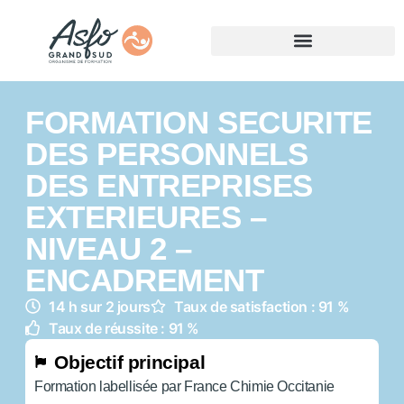
FORMATION SECURITE
DES PERSONNELS
DES ENTREPRISES
EXTERIEURES –
NIVEAU 2 –
ENCADREMENT
14 h sur 2 jours
Taux de satisfaction : 91 %
Taux de réussite : 91 %
Objectif principal
Formation labellisée par France Chimie Occitanie