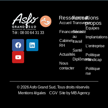
Ressources
Formations
A
propos
Accueil
Transverse
Equipes
Financements
Sécurité
Tél : 08 00 64 31 33
au
Implantations
Cabinet
travail
RH
L’entreprise
Santé
Actualités
Politique
Diplômante
Handicap
Nous
contacter
Politique
rse
© 2026 Asfo Grand Sud, Tous droits réservés
Mentions légales
CGV
Site by MB Agency