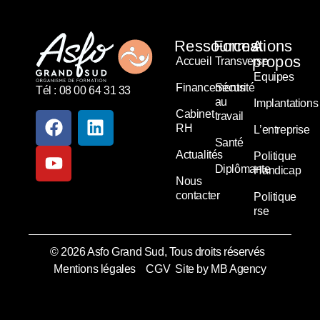
Ressources
Formations
A
propos
Accueil
Transverse
Equipes
Financements
Sécurité
Tél : 08 00 64 31 33
au
Implantations
Cabinet
travail
RH
L’entreprise
Santé
Actualités
Politique
Diplômante
Handicap
Nous
contacter
Politique
rse
© 2026 Asfo Grand Sud, Tous droits réservés
Mentions légales
CGV
Site by MB Agency