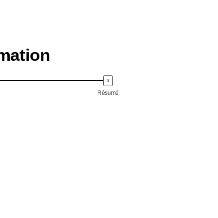
mation
Résumé