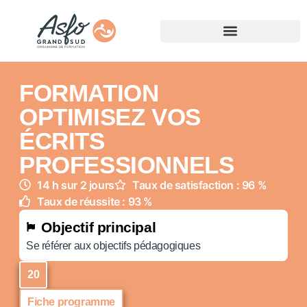
FORMATION
OPTIMISEZ VOS
ÉCRITS
PROFESSIONNELS
14 h sur 2 jours
Taux de satisfaction : 96 %
Taux de réussite : 93 %
Objectif principal
Se référer aux objectifs pédagogiques
20
Fiche programme