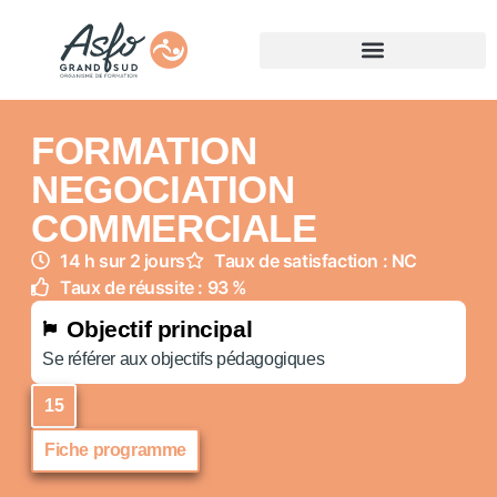
FORMATION
NEGOCIATION
COMMERCIALE
14 h sur 2 jours
Taux de satisfaction : NC
Taux de réussite : 93 %
Objectif principal
Se référer aux objectifs pédagogiques
15
Fiche programme