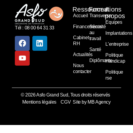
Ressources
Formations
A
propos
Accueil
Transverse
Equipes
Financements
Sécurité
Tél : 08 00 64 31 33
au
Implantations
Cabinet
travail
RH
L’entreprise
Santé
Actualités
Politique
Diplômante
Handicap
Nous
contacter
Politique
rse
© 2026 Asfo Grand Sud, Tous droits réservés
Mentions légales
CGV
Site by MB Agency