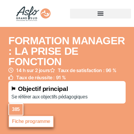
FORMATION MANAGER
: LA PRISE DE
FONCTION
14 h sur 2 jours
Taux de satisfaction : 96 %
Taux de réussite : 91 %
Objectif principal
Se référer aux objectifs pédagogiques
385
Fiche programme