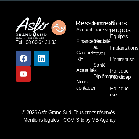
Ressources
Formations
A
propos
Accueil
Transverse
Equipes
Financements
Sécurité
Tél : 08 00 64 31 33
au
Implantations
Cabinet
travail
RH
L’entreprise
Santé
Actualités
Politique
Diplômante
Handicap
Nous
contacter
Politique
rse
© 2026 Asfo Grand Sud, Tous droits réservés
Mentions légales
CGV
Site by MB Agency