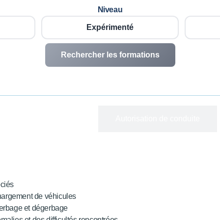
Niveau
Expérimenté
Rechercher les formations
Formation initiale
Autorisation de conduite
ociés
chargement de véhicules
 gerbage et dégerbage
malies et des difficultés rencontrées