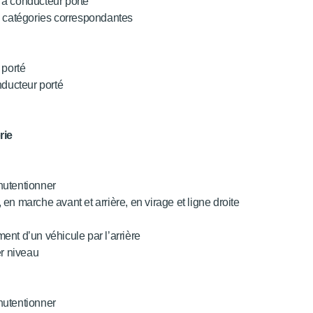
 à conducteur porté
s catégories correspondantes
 porté
nducteur porté
rie
nutentionner
 en marche avant et arrière, en virage et ligne droite
nt d’un véhicule par l’arrière
er niveau
nutentionner