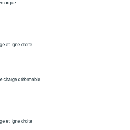
 remorque
ge et ligne droite
une charge déformable
ge et ligne droite