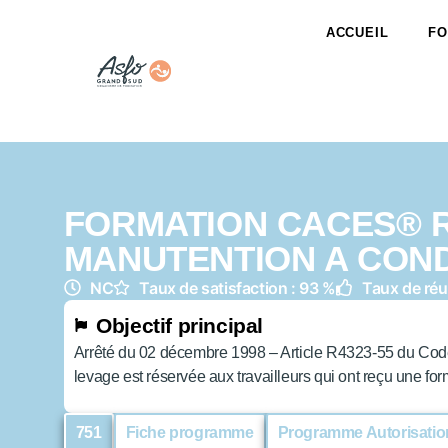
ACCUEIL
FO
FORMATION CACES® R
MANUTENTION A CON
NC
Taux de satisfaction : 93 %
Taux de réu
Objectif principal
Arrêté du 02 décembre 1998 – Article R4323-55 du Code 
levage est réservée aux travailleurs qui ont reçu une f
751
Fiche programme
Programme Autorisatio